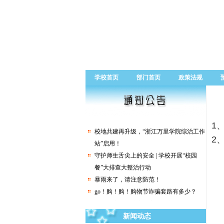
学校首页
部门首页
政策法规
关于举办“移动杯大学生安全法治竞赛”活
动的通知
1
校地共建再升级，“浙江万里学院综治工作
2
站”启用！
守护师生舌尖上的安全 | 学校开展“校园
餐”大排查大整治行动
暴雨来了，请注意防范！
go！购！购！购物节诈骗套路有多少？
你好！碗仔们关注的安全生产月来啦
“女子遭蛇咬身亡” 登上热搜！紧急提醒！
新闻动态