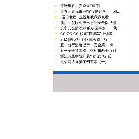
“墨香传正气 笔端筑防线”反诈主题书法大
粽叶飘香，安全最“粽”要
赛邀您参与
青春无诈无毒 平安共建共享——邱...
端午假期安全提醒｜快乐过端午，安全
“爱你老己” 这视频我我我真看...
浙江工贸职业技术学院安全保卫部...
不“放假”
筑牢安全防线 护航校园平安——我...
幸福万里月报丨2025年2月-4月篇
GO GO GO 校园“摆渡车”上线啦~
关于举办“移动杯大学生安全法治竞赛”活
5·12 | 防灾始于心 减灾践于行
五一出行温馨提示：安全第一 快...
动的通知
五一安全红黑榜：这种东西千万别...
校地共建再升级，“浙江万里学院综治工作
浙江万里学院开展“法治护航·反...
站”启用！
电信网络诈骗案例警示（一）
守护师生舌尖上的安全 | 学校开展“校园
餐”大排查大整治行动
暴雨来了，请注意防范！
go！购！购！购物节诈骗套路有多少？
你好！碗仔们关注的安全生产月来啦
“女子遭蛇咬身亡” 登上热搜！紧急提醒！
“墨香传正气 笔端筑防线”反诈主题书法大
赛邀您参与
端午假期安全提醒｜快乐过端午，安全
不“放假”