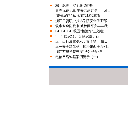
“墨香传正气 笔端筑防线”反诈主题书法大
粽叶飘香，安全最“粽”要
赛邀您参与
青春无诈无毒 平安共建共享——邱...
端午假期安全提醒｜快乐过端午，安全
“爱你老己” 这视频我我我真看...
浙江工贸职业技术学院安全保卫部...
不“放假”
筑牢安全防线 护航校园平安——我...
幸福万里月报丨2025年2月-4月篇
GO GO GO 校园“摆渡车”上线啦~
关于举办“移动杯大学生安全法治竞赛”活
5·12 | 防灾始于心 减灾践于行
五一出行温馨提示：安全第一 快...
动的通知
五一安全红黑榜：这种东西千万别...
校地共建再升级，“浙江万里学院综治工作
浙江万里学院开展“法治护航·反...
站”启用！
电信网络诈骗案例警示（一）
守护师生舌尖上的安全 | 学校开展“校园
餐”大排查大整治行动
暴雨来了，请注意防范！
go！购！购！购物节诈骗套路有多少？
你好！碗仔们关注的安全生产月来啦
“女子遭蛇咬身亡” 登上热搜！紧急提醒！
“墨香传正气 笔端筑防线”反诈主题书法大
赛邀您参与
端午假期安全提醒｜快乐过端午，安全
不“放假”