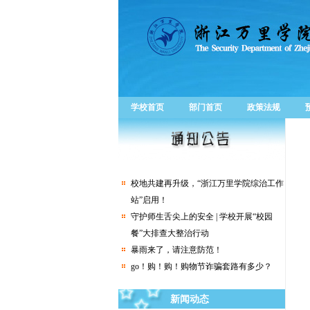
学校首页
部门首页
政策法规
关于举办“移动杯大学生安全法治竞赛”活
动的通知
校地共建再升级，“浙江万里学院综治工作
站”启用！
守护师生舌尖上的安全 | 学校开展“校园
餐”大排查大整治行动
暴雨来了，请注意防范！
go！购！购！购物节诈骗套路有多少？
你好！碗仔们关注的安全生产月来啦
“女子遭蛇咬身亡” 登上热搜！紧急提醒！
新闻动态