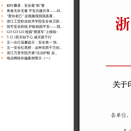
关于举办“移动杯大学生安全法治竞赛”活
粽叶飘香，安全最“粽”要
青春无诈无毒 平安共建共享——邱...
动的通知
“爱你老己” 这视频我我我真看...
校地共建再升级，“浙江万里学院综治工作
浙江工贸职业技术学院安全保卫部...
站”启用！
筑牢安全防线 护航校园平安——我...
GO GO GO 校园“摆渡车”上线啦~
守护师生舌尖上的安全 | 学校开展“校园
5·12 | 防灾始于心 减灾践于行
餐”大排查大整治行动
五一出行温馨提示：安全第一 快...
暴雨来了，请注意防范！
五一安全红黑榜：这种东西千万别...
浙江万里学院开展“法治护航·反...
go！购！购！购物节诈骗套路有多少？
电信网络诈骗案例警示（一）
你好！碗仔们关注的安全生产月来啦
“女子遭蛇咬身亡” 登上热搜！紧急提醒！
“墨香传正气 笔端筑防线”反诈主题书法大
赛邀您参与
端午假期安全提醒｜快乐过端午，安全
不“放假”
幸福万里月报丨2025年2月-4月篇