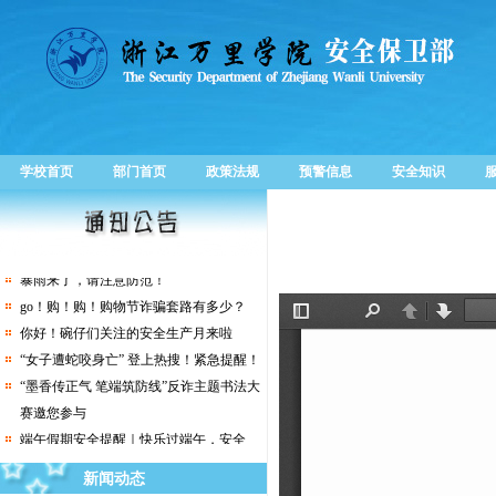
关于举办“移动杯大学生安全法治竞赛”活
动的通知
校地共建再升级，“浙江万里学院综治工作
学校首页
部门首页
政策法规
预警信息
安全知识
站”启用！
守护师生舌尖上的安全 | 学校开展“校园
餐”大排查大整治行动
暴雨来了，请注意防范！
go！购！购！购物节诈骗套路有多少？
你好！碗仔们关注的安全生产月来啦
“女子遭蛇咬身亡” 登上热搜！紧急提醒！
“墨香传正气 笔端筑防线”反诈主题书法大
赛邀您参与
端午假期安全提醒｜快乐过端午，安全
不“放假”
新闻动态
幸福万里月报丨2025年2月-4月篇