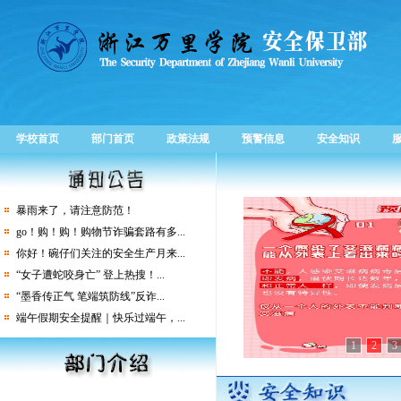
学校首页
部门首页
政策法规
预警信息
安全知识
关于举办“移动杯大学生安全法治...
校地共建再升级，“浙江万里学院...
守护师生舌尖上的安全 | 学校开...
暴雨来了，请注意防范！
go！购！购！购物节诈骗套路有多...
你好！碗仔们关注的安全生产月来...
“女子遭蛇咬身亡” 登上热搜！...
“墨香传正气 笔端筑防线”反诈...
端午假期安全提醒｜快乐过端午，...
幸福万里月报丨2025年2月-4月篇
1
2
3
关于举办“移动杯大学生安全法治...
校地共建再升级，“浙江万里学院...