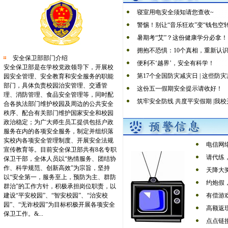
守护师生舌尖上的安全 | 学校开...
暴雨来了，请注意防范！
寝室用电安全须知请您查收~
go！购！购！购物节诈骗套路有多...
警惕！别让“音乐狂欢”变“钱包空转
你好！碗仔们关注的安全生产月来...
暑期考“艾”？这份健康学分必拿！
“女子遭蛇咬身亡” 登上热搜！...
拥抱不恐惧：10个真相，重新认识
安全保卫部部门介绍
“墨香传正气 笔端筑防线”反诈...
便利不‘越界’，安全有科学！
安全保卫部是在学校党政领导下，开展校
端午假期安全提醒｜快乐过端午，...
第17个全国防灾减灾日 | 这些防
园安全管理、安全教育和安全服务的职能
部门，具体负责校园治安管理、交通管
幸福万里月报丨2025年2月-4月篇
这份五一假期安全提示请收好！
理、消防管理、食品安全管理等，同时配
筑牢安全防线 共度平安假期 |我校开
合各执法部门维护校园及周边的公共安全
秩序、配合有关部门维护国家安全和校园
政治稳定；为广大师生员工提供包括户政
服务在内的各项安全服务，制定并组织落
实校内各项安全管理制度、开展安全法规
电信网
宣传教育等。目前安全保卫部共有8名专职
请代练
保卫干部，全体人员以“热情服务、团结协
作、科学规范、创新高效”为宗旨，坚持
天降大
以“安全第一，服务至上，预防为主、群防
约炮假
群治”的工作方针，积极承担岗位职责，以
建设“平安校园”、“智安校园”、“治安校
有偿游
园”、“无诈校园”为目标积极开展各项安全
高额返
保卫工作。&...
点点链